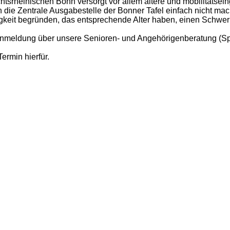
chtsrheinischen Bonn versorgt vor allem ältere und mobilitäts
die Zentrale Ausgabestelle der Bonner Tafel einfach nicht mach
igkeit begründen, das entsprechende Alter haben, einen Schw
ie Anmeldung über unsere Senioren- und Angehörigenberatung 
rmin hierfür.