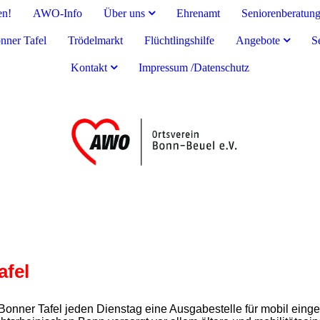
en!
AWO-Info
Über uns
Ehrenamt
Seniorenberatun
nner Tafel
Trödelmarkt
Flüchtlingshilfe
Angebote
S
Kontakt
Impressum /Datenschutz
afel
 Bonner Tafel jeden Dienstag eine Ausgabestelle für mobil eing