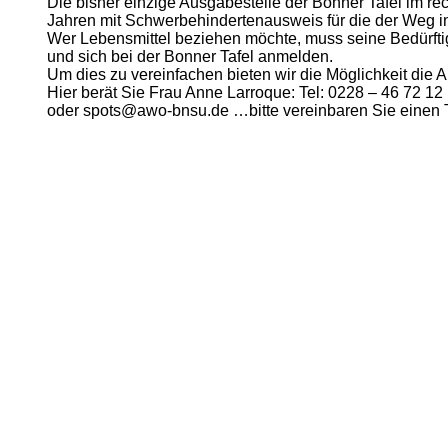
Die bisher einzige Ausgabestelle der Bonner Tafel im re
Jahren mit Schwerbehindertenausweis für die der Weg in 
Wer Lebensmittel beziehen möchte, muss seine Bedürft
und sich bei der Bonner Tafel anmelden.
Um dies zu vereinfachen bieten wir die Möglichkeit d
Hier berät Sie Frau Anne Larroque: Tel: 0228 – 46 72 12
oder spots@awo-bnsu.de …bitte vereinbaren Sie einen Te