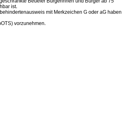
eingeschränkte Beueler Bürgerinnen und Bürger ab 75
bar ist.
erbehindertenausweis mit Merkzeichen G oder aG haben
(SpOTS) vorzunehmen.